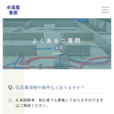
よ
く
あ
る
ご
質
問
Q
＆
A
Q,応募資格や条件などありますか？
A,未経験者、初心者でも募集しておりますのでまず
はご相談ください。