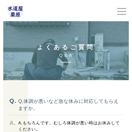
よ
く
あ
る
ご
質
問
Q
＆
A
Q,体調が悪いなど急な休みに対応してもらえ
ますか。
A,もちろんです。むしろ体調が悪い時はお休みして
ください。