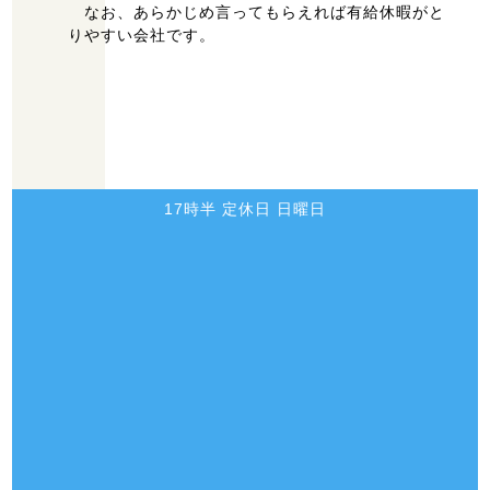
なお、あらかじめ言ってもらえれば有給休暇がと
りやすい会社です。
〒444-0116
愛知県額田郡幸田町芦谷字毛倉46-1 営業時間 7時半～
17時半 定休日 日曜日