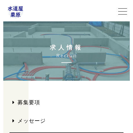
求
人
情
報
R
e
c
r
u
i
t
募集要項
メッセージ