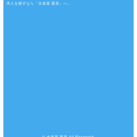
求人を探すなら「水道屋 栗原」へ。